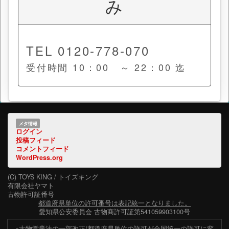
み
TEL 0120-778-070
受付時間 10：00 ～ 22：00 迄
メタ情報
ログイン
投稿フィード
コメントフィード
WordPress.org
(C) TOYS KING / トイズキング
有限会社ヤマト
古物許可証番号
都道府県単位の許可番号は表記統一となりました。
愛知県公安委員会 古物商許可証第541059903100号
※古物営業法の一部改正(都道府県単位の許可が全国統一の許可に変