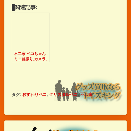
関連記事:
不二家 ペコちゃん
ミニ首振り,カメラ,
タンブラー 等ペコ
グッズをおうりくだ
さい！
タグ:
おすわりペコ
,
クリスタルペコ
,
不二家