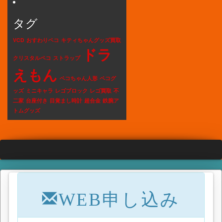
タグ
VCD
おすわりペコ
キティちゃんグッズ買取
ドラ
クリスタルペコ
ストラップ
えもん
ペコちゃん人形
ペコグ
ッズ
ミニキャラ
レゴブロック
レゴ買取
不
二家
台座付き
目覚まし時計
超合金
鉄腕ア
トムグッズ
WEB申し込み