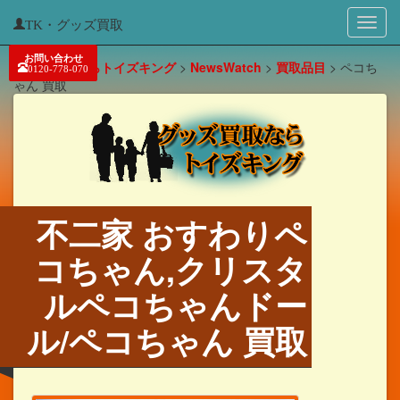
TK・グッズ買取
お問い合わせ
グッズ買取ならトイズキング
>
NewsWatch
>
買取品目
>
ペコち
0120-778-070
ゃん 買取
不二家 おすわりペ
コちゃん,クリスタ
ルペコちゃんドー
ル/ペコちゃん 買取