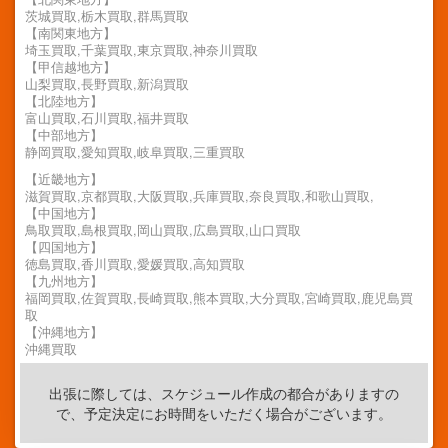
茨城買取,栃木買取,群馬買取
【南関東地方】
埼玉買取,千葉買取,東京買取,神奈川買取
【甲信越地方】
山梨買取,長野買取,新潟買取
【北陸地方】
富山買取,石川買取,福井買取
【中部地方】
静岡買取,愛知買取,岐阜買取,三重買取
【近畿地方】
滋賀買取,京都買取,大阪買取,兵庫買取,奈良買取,和歌山買取,
【中国地方】
鳥取買取,島根買取,岡山買取,広島買取,山口買取
【四国地方】
徳島買取,香川買取,愛媛買取,高知買取
【九州地方】
福岡買取,佐賀買取,長崎買取,熊本買取,大分買取,宮崎買取,鹿児島買
取
【沖縄地方】
沖縄買取
出張に際しては、スケジュール作成の都合がありますの
で、予定決定にお時間をいただく場合がございます。