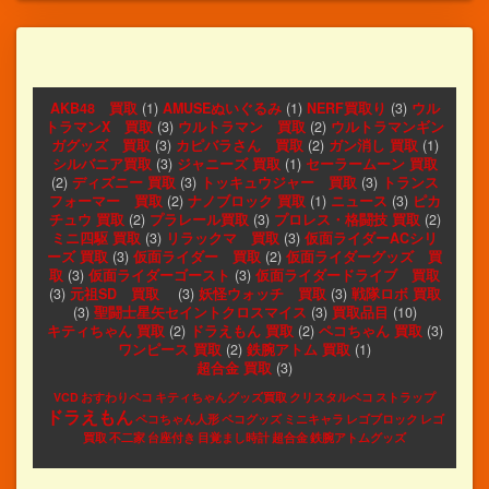
AKB48 買取
(1)
AMUSEぬいぐるみ
(1)
NERF買取り
(3)
ウル
トラマンX 買取
(3)
ウルトラマン 買取
(2)
ウルトラマンギン
ガグッズ 買取
(3)
カピバラさん 買取
(2)
ガン消し 買取
(1)
シルバニア買取
(3)
ジャニーズ 買取
(1)
セーラームーン 買取
(2)
ディズニー 買取
(3)
トッキュウジャー 買取
(3)
トランス
フォーマー 買取
(2)
ナノブロック 買取
(1)
ニュース
(3)
ピカ
チュウ 買取
(2)
プラレール買取
(3)
プロレス・格闘技 買取
(2)
ミニ四駆 買取
(3)
リラックマ 買取
(3)
仮面ライダーACシリ
ーズ 買取
(3)
仮面ライダー 買取
(2)
仮面ライダーグッズ 買
取
(3)
仮面ライダーゴースト
(3)
仮面ライダードライブ 買取
(3)
元祖SD 買取
(3)
妖怪ウォッチ 買取
(3)
戦隊ロボ 買取
(3)
聖闘士星矢セイントクロスマイス
(3)
買取品目
(10)
キティちゃん 買取
(2)
ドラえもん 買取
(2)
ペコちゃん 買取
(3)
ワンピース 買取
(2)
鉄腕アトム 買取
(1)
超合金 買取
(3)
VCD
おすわりペコ
キティちゃんグッズ買取
クリスタルペコ
ストラップ
ドラえもん
ペコちゃん人形
ペコグッズ
ミニキャラ
レゴブロック
レゴ
買取
不二家
台座付き
目覚まし時計
超合金
鉄腕アトムグッズ