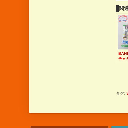
関連
BAN
チャ
もん
200
タグ: