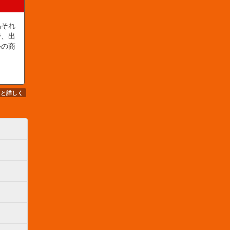
品それ
で、出
ルの商
と詳しく