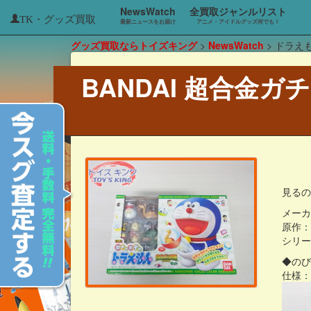
NewsWatch
全買取ジャンルリスト
TK・グッズ買取
最新ニュースをお届け
アニメ・アイドルグッズ何でも！
グッズ買取ならトイズキング
>
NewsWatch
>
ドラえ
BANDAI 超合金
見る
メー
原作
シリー
◆のび
仕様