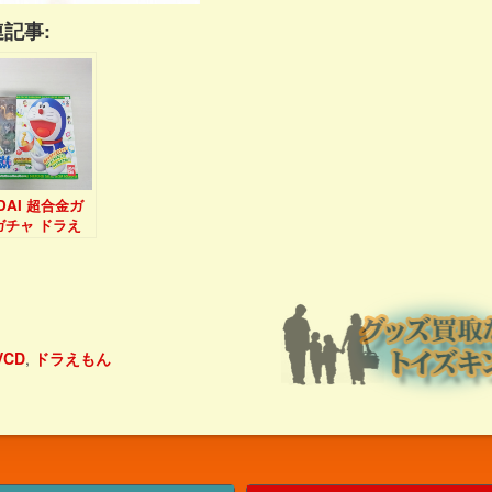
記事:
DAI 超合金ガ
ガチャ ドラえ
[のび太の恐竜
6セット]
VCD
,
ドラえもん