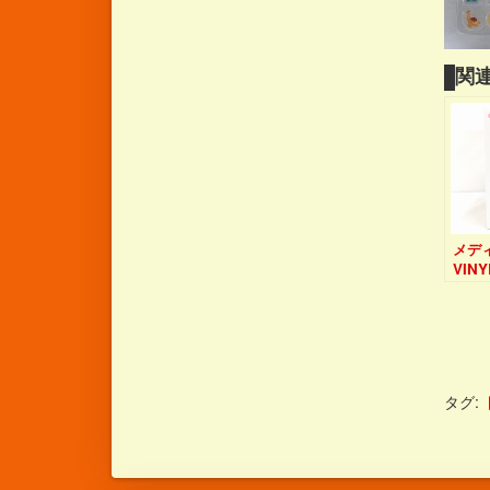
関連
メデ
VINY
COL
DOL
笑顔V
ラえ
しま
タグ: