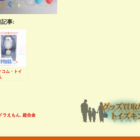
記事:
ィコム・トイ
L
LECTIBLE
LS ドラえもん
er. ソフビ ド
もん人形を買取
す！
ドラえもん
,
超合金