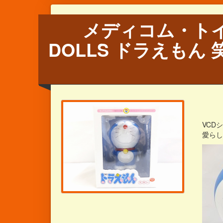
メディコム・トイ V
DOLLS ドラえもん 
VCD
愛ら