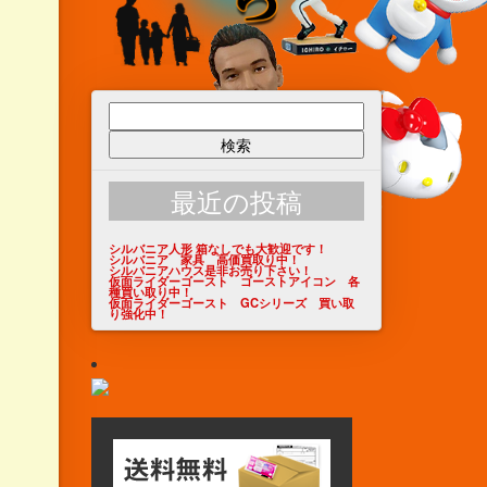
検
索:
最近の投稿
シルバニア人形 箱なしでも大歓迎です！
シルバニア 家具 高価買取り中！
シルバニアハウス是非お売り下さい！
仮面ライダーゴースト ゴーストアイコン 各
種買い取り中！
仮面ライダーゴースト GCシリーズ 買い取
り強化中！