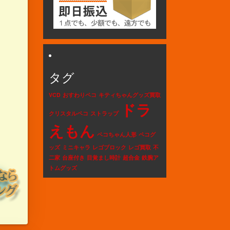
タグ
VCD
おすわりペコ
キティちゃんグッズ買取
ドラ
クリスタルペコ
ストラップ
えもん
ペコちゃん人形
ペコグ
ッズ
ミニキャラ
レゴブロック
レゴ買取
不
二家
台座付き
目覚まし時計
超合金
鉄腕ア
トムグッズ